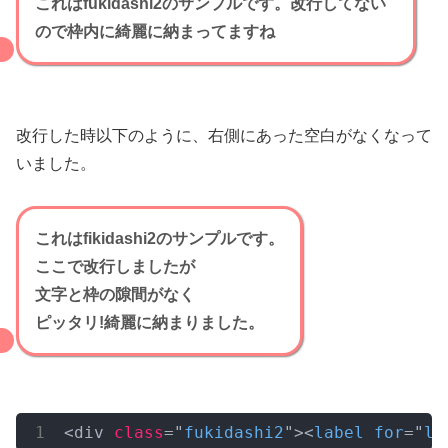
これはfukidashi2のサンプルです。改行してない
ので枠内に綺麗に納まってますね
改行した時以下のように、右側にあった空白がなくなって
いました。
これはfikidashi2のサンプルです。
ここで改行しましたが
文字と枠の隙間がなく
ピッタリ!綺麗に納まりました。
<div 
class
="
fukidashi2
"><
label
for
="
la