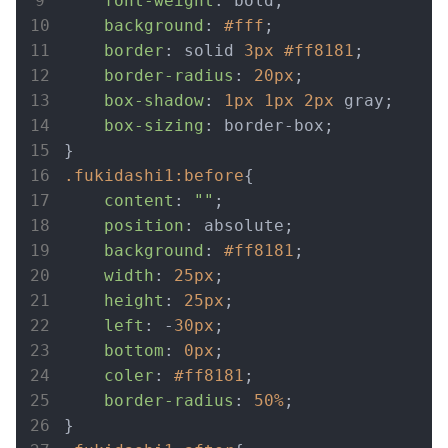
font-weight
: bold;

background
: 
#fff
;

border
: solid 
3px
#ff8181
;

border-radius
: 
20px
;

box-shadow
: 
1px
1px
2px
 gray;

box-sizing
: border-box;

.fukidashi1
:before
{

content
: 
""
;

position
: absolute;

background
: 
#ff8181
;

width
: 
25px
;

height
: 
25px
;

left
: -
30px
;

bottom
: 
0px
;

coler
: 
#ff8181
;

border-radius
: 
50%
;
