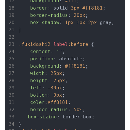
background
: 
#fff
;

border
: solid 
3px
#ff8181
;

border-radius
: 
20px
;

box-shadow
: 
1px
1px
2px
 gray;

}

.fukidashi2
label
:before
 {

content
: 
""
;

position
: absolute;

background
: 
#ff8181
;

width
: 
25px
;

height
: 
25px
;

left
: -
30px
;

bottom
: 
0px
;

coler
:
#ff8181
;

border-radius
: 
50%
;

box-sizing
: border-box;　
