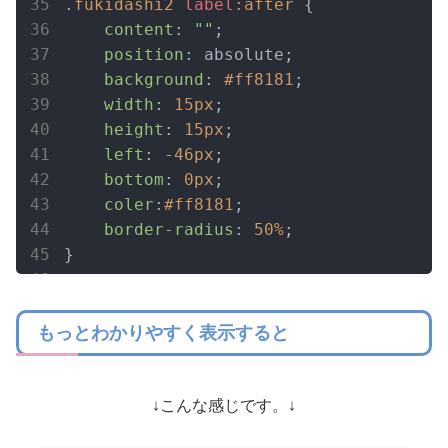
.fukidashi2
label
:after
 {

content
: 
""
;

position
: absolute;

background
: 
#ff8181
;

width
: 
15px
;

height
: 
15px
;

left
: -
46px
;

bottom
: 
0px
;

coler
:
#ff8181
;

border-radius
: 
50%
;

}
もっとわかりやすく表示すると
↓こんな感じです。↓