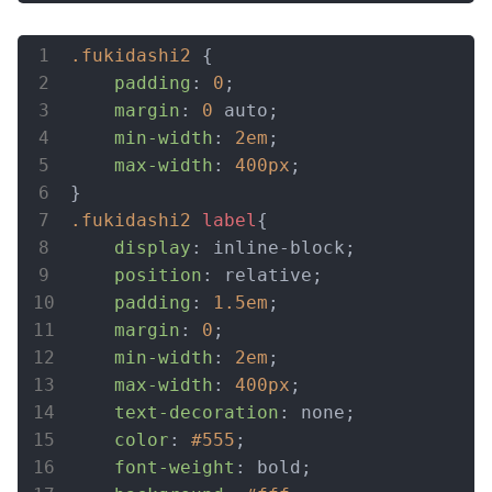
.fukidashi2
 {

padding
: 
0
;

margin
: 
0
 auto;

min-width
: 
2em
;

max-width
: 
400px
;

.fukidashi2
label
{

display
: inline-block;

position
: relative;

padding
: 
1.5em
;

margin
: 
0
;

min-width
: 
2em
;

max-width
: 
400px
;

text-decoration
: none;

color
: 
#555
;

font-weight
: bold;
