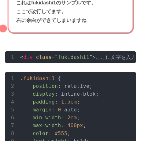
これはfukidashi1のサンプルです。
ここで改行してます。
右に余白ができてしまいますね
<
div
class
=
"fukidashi1"
>ここに文字を入力<
.fukidashi1
 {

position
: relative;

display
: inline-blok;

padding
: 
1.5em
;

margin
: 
0
 auto;

min-width
: 
2em
;

max-width
: 
400px
;

color
: 
#555
;
