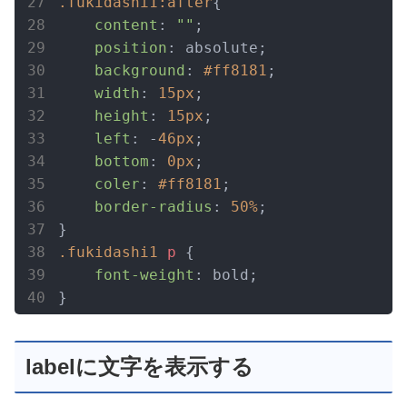
.fukidashi1
:after
{

content
: 
""
;

position
: absolute;

background
: 
#ff8181
;

width
: 
15px
;

height
: 
15px
;

left
: -
46px
;

bottom
: 
0px
;

coler
: 
#ff8181
;

border-radius
: 
50%
;

.fukidashi1
p
 {

font-weight
: bold;

}
labelに文字を表示する