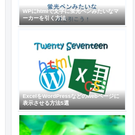
WPにhtmlで文字に蛍光ペンみたいなマ
ーカーを引く方法
ExcelをWordPressなどのwebページに
表示させる方法5選