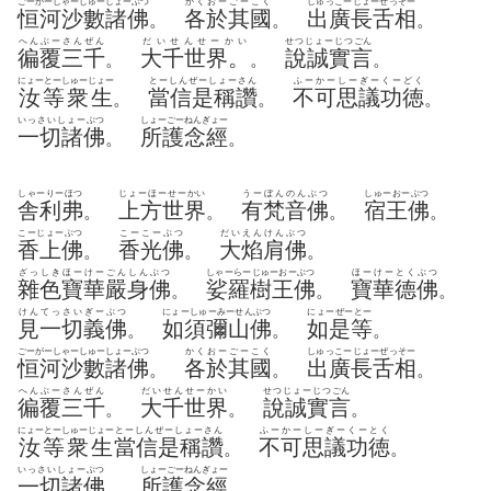
ごーがーしゃーしゅーしょーぶつ
かくおーごーこく
しゅっこーじょーぜっそー
恒河沙數諸佛
各於其國
出廣長舌相
。
。
。
へんぶーさんぜん
だいせんせーかい
せつじょーじつごん
徧覆三千
大千世界。
說誠實言
。
。
。
にょーとーしゅーじょー
とーしんぜーしょーさん
ふーかーしーぎーくーどく
汝等衆生
當信是稱讚
不可思議功徳
。
。
。
いっさいしょーぶつ
しょーごーねんぎょー
一切諸佛
所護念經
。
。
しゃーりーほつ
じょーほーせーかい
うーぼんのんぶつ
しゅーおーぶつ
舎利弗
上方世界
有梵音佛
宿王佛
。
。
。
。
こーじょーぶつ
こーこーぶつ
だいえんけんぶつ
香上佛
香光佛
大焰肩佛
。
。
。
ざっしきほーけーごんしんぶつ
しゃーらーじゅーおーぶつ
ほーけーとくぶつ
雜色寶華嚴身佛
娑羅樹王佛
寶華德佛
。
。
。
けんてっさいぎーぶつ
にょーしゅーみーせんぶつ
にょーぜーとー
見一切義佛
如須彌山佛
如是等
。
。
。
ごーがーしゃーしゅーしょーぶつ
かくおーごーこく
しゅっこーじょーぜっそー
恒河沙數諸佛
各於其國
出廣長舌相
。
。
。
へんぶーさんぜん
だいせんせーかい
せつじょーじつごん
徧覆三千
大千世界
說誠實言
。
。
。
にょーとーしゅーじょー
とーしんぜーしょーさん
ふーかーしーぎーくーとく
汝等衆生
當信是稱讚
不可思議功徳
。
。
いっさいしょーぶつ
しょーごーねんぎょー
一切諸佛
所護念經
。
。