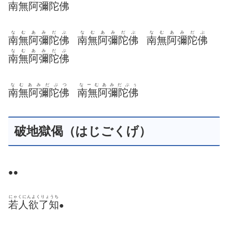
南無阿彌陀佛
なむあみだぶ
なむあみだぶ
なむあみだぶ
南無阿彌陀佛
南無阿彌陀佛
南無阿彌陀佛
なむあみだぶ
南無阿彌陀佛
なむあみだぶつ
なーむあみだぶぅ
南無阿彌陀佛
南無阿彌陀佛
破地獄偈（はじごくげ）
●●
にゃくにんよくりょうち
若人欲了知
●