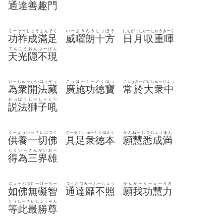
通達善趣門
くーそーじょうまんぞく
いーようろうじっぽう
にちがっしゅーじゅうきーく
功祚成滿足
威曜朗十方
日月収重暉
てんこうおんぶーげん
天光隠不現
いーしゅーかいほうぞう
こうほーくーどくほう
じょうおーだいしゅーじょう
為衆開法藏
廣施功徳寶
常於大衆中
せっぽうしーしーくー
説法獅子吼
くーよういっさいぶつく
ぐーそくしゅーとくほんく
がんねーしつじょうまん
供養一切佛
具足衆徳本
願慧悉成満
とくいーさんがいおー
得為三界雄
にょーぶつむーげーちー
つうだつみーふーしょう
がんがーくーえーりき
如佛無礙智
通達靡不照
願我功慧力
とうしーさいしょうそん
等此最勝尊