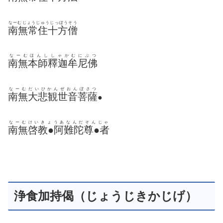
なーむじょうじゅうじっぽうそう
南無常住十方僧
なーむほんししゃかむにぶつ
南無本師釋迦牟尼佛
なーむだいひかんぜおんぼさつ
南無大悲観世音菩薩
●
なーむけいきょうあなんだそんじゃ
南無啓教●阿難陀尊●者
浄食加持偈（じょうじきかじげ）