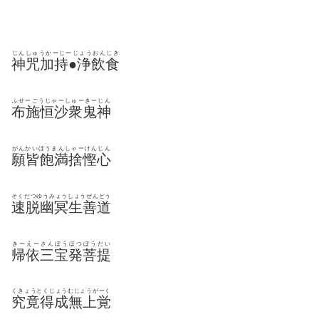
じんしゅうかーじーじょうおんじき
神咒加持●浄飲食
ふせーごうじゃーしゅーきーじん
布施恒沙衆鬼神
がんかいほうまんしゃーけんじん
願皆飽満捨慳心
そくだつゆうみょうしょうぜんどう
速脱幽冥生善道
きーえーさんぽうほつぼうだい
帰依三宝発菩提
くきょうとくじょうむじょうがーく
究竟得成無上覚