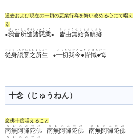
過去および現在の一切の悪業行為を悔い改める心にて唱え
る
がしゃくしょぞうしょあくごう
かいゆうむしとんじんち
我昔所造諸惡業
皆由無始貪瞋癡
●
●
じょうしんごいししょしょー
いっさいがこんかいさんげー
從身語意之所生
一切我今●皆懺●悔
●
十念（じゅうねん）
念佛十度唱えること
なむあみだぶ
なむあみだぶ
なむあみだぶ
南無阿彌陀佛
南無阿彌陀佛
南無阿彌陀佛
なむあみだぶ