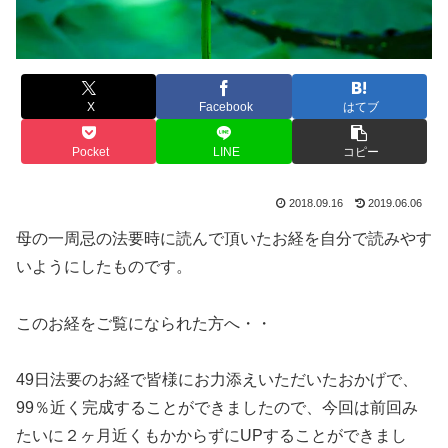
X
Facebook
はてブ
Pocket
LINE
コピー
2018.09.16
2019.06.06
母の一周忌の法要時に読んで頂いたお経を自分で読みやす
いようにしたものです。
このお経をご覧になられた方へ・・
49日法要のお経で皆様にお力添えいただいたおかげで、
99％近く完成することができましたので、今回は前回み
たいに２ヶ月近くもかからずにUPすることができまし