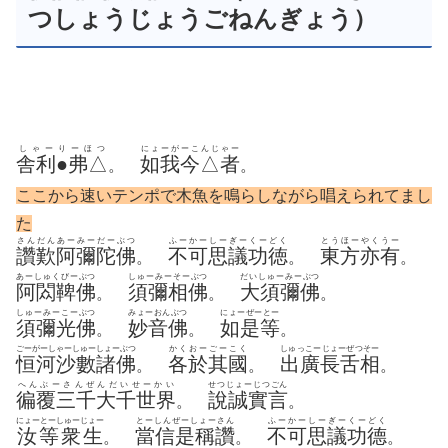
つしょうじょうごねんぎょう）
しゃーりーほつ
にょーがーこんじゃー
舎利●弗△
如我今△者
。
。
ここから速いテンポで木魚を鳴らしながら唱えられてまし
た
さんだんあーみーだーぶつ
ふーかーしーぎーくーどく
とうほーやくうー
讚歎阿彌陀佛
不可思議功徳
東方亦有
。
。
。
あーしゅくびーぶつ
しゅーみーそーぶつ
だいしゅーみーぶつ
阿閦鞞佛
須彌相佛
大須彌佛
。
。
。
しゅーみーこーぶつ
みょーおんぶつ
にょーぜーとー
須彌光佛
妙音佛
如是等
。
。
。
ごーがーしゃーしゅーしょーぶつ
かくおーごーこく
しゅっこーじょーぜつそー
恒河沙數諸佛
各於其國
出廣長舌相
。
。
。
へんぶーさんぜんだいせーかい
せつじょーじつごん
徧覆三千大千世界
說誠實言
。
。
にょーとーしゅーじょー
とーしんぜーしょーさん
ふーかーしーぎーくーどく
汝等衆生
當信是稱讚
不可思議功德
。
。
。