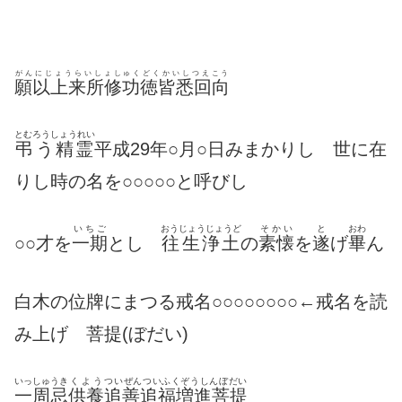
がんにじょうらいしょしゅくどくかいしつえこう
願以上来所修功徳皆悉回向
とむろうしょうれい
弔う精霊
平成29年○月○日みまかりし 世に在
りし時の名を○○○○○と呼びし
いちご
おうじょうじょうど
そかい
と
おわ
○○才を
一期
とし
往生浄土
の
素懐
を
遂
げ
畢
ん
白木の位牌にまつる戒名○○○○○○○○←戒名を読
み上げ 菩提(ぼだい)
いっしゅうき
くよう
ついぜんついふくぞうしんぼだい
一周忌
供養
追善追福増進菩提