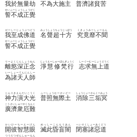
我於無量劫
不為大施主
普濟諸貧苦
せいふーじょうしょうがく
誓不成正覺
がーしーじょうぶつどう
みょうしょうちょうじっぽう
くきょうみーしょーもん
我至成佛道
名聲超十方
究竟靡不聞
せーふーじょうしょうがく
誓不成正覺
りーよくじんしょうねん
じょうえーしゅーぼんぎょうく
しーぐーむーじょうどうく
離慾深正念
淨慧修梵行
志求無上道
いーしょーてんにんしー
為諸天人師
じんりきえんだいこうく
ふーしょうむーさいどー
しょうじょーさんくーみょう
神力演大光
普照無際土
消除三垢冥
こうさいしゅーやくなんく
廣濟衆厄難
かいひーちーえーげん
めっしーこんもうあん
へいそくしょーあくどう
開彼智慧眼
滅此昏盲闇
閉塞諸惡道
つうだつぜんしゅーもん