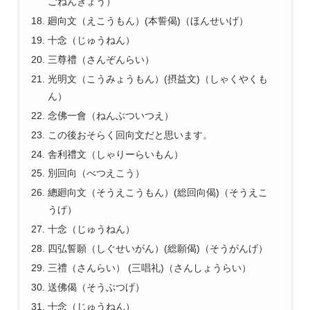
ごねんぎょう）
廻向文（えこうもん）(本誓偈)（ほんせいげ）
十念（じゅうねん）
三尊禮（さんぞんらい）
光明文（こうみょうもん）(摂益文)（しゃくやくも
ん）
念佛一會（ねんぶついつえ）
この後おそらく回向文だと思います。
舎利禮文（しゃりーらいもん）
別回向（べつえこう）
總廻向文（そうえこうもん）(総回向偈)（そうえこ
うげ）
十念（じゅうねん）
四弘誓願（しぐせいがん）(総願偈)（そうがんげ）
三禮（さんらい） (三唱礼)（さんしょうらい）
送佛偈（そうぶつげ）
十念（じゅうねん）