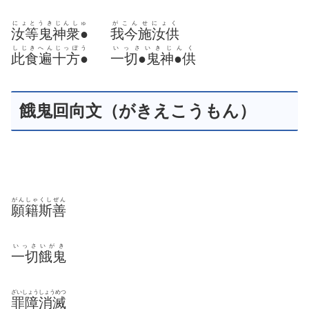
にょとうきじんしゅ
がこんせにょく
汝等鬼神衆●
我今施汝供
しじきへんじっぽう
いっさいきじんく
此食遍十方●
一切●鬼神●供
餓鬼回向文（がきえこうもん）
がんしゃくしぜん
願籍斯善
いっさいがき
一切餓鬼
ざいしょうしょうめつ
罪障消滅