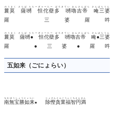
のうまく さらば たたーぎゃーたー ばろきてい おんさんぱら さんぱらうん
曩莫 薩嚩 怛佗蘗多 嚩嚕吉帝 唵三婆
羅 三婆羅吽
のうまく さらば たたーぎゃーたー ばろきてい おんさんぱら さんぱらうん
曩莫 薩嚩● 怛佗蘗多 嚩嚕吉帝 唵●三婆
羅 ●三婆●羅吽
五如来（ごにょらい）
なむほうしょうにょらい
じょけんとんごうふくちえんまん
南無宝勝如来
除慳貪業福智円満
●