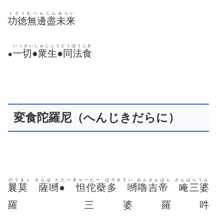
くどくむへんじんみらい
功徳無邊盡未来
いっさいしゅじょうどうほうじき
一切●衆生●同法食
●
変食陀羅尼（へんじきだらに）
のうまく さらば たたーぎゃーたー ばろきてい おんさんぱら さんぱらうん
曩莫 薩嚩● 怛佗蘗多 嚩嚕吉帝 唵三婆
羅 三婆羅吽