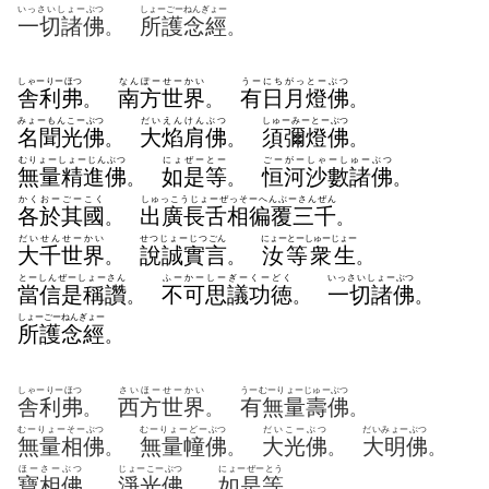
いっさいしょーぶつ
しょーごーねんぎょー
一切諸佛
所護念經
。
。
しゃーりーほつ
なんぽーせーかい
うーにちがっとーぶつ
舎利弗
南方世界
有日月燈佛
。
。
。
みょーもんこーぶつ
だいえんけんぶつ
しゅーみーとーぶつ
名聞光佛
大焰肩佛
須彌燈佛
。
。
。
むりょーしょーじんぶつ
にょぜーとー
ごーがーしゃーしゅーぶつ
無量精進佛
如是等
恒河沙數諸佛
。
。
。
かくおーごーこく
しゅっこうじょーぜっそーへんぶーさんぜん
各於其國
出廣長舌相徧覆三千
。
。
だいせんせーかい
せつじょーじつごん
にょーとーしゅーじょー
大千世界
說誠實言
汝等衆生
。
。
。
とーしんぜーしょーさん
ふーかーしーぎーくーどく
いっさいしょーぶつ
當信是稱讚
不可思議功徳
一切諸佛
。
。
。
しょーごーねんぎょー
所護念經
。
しゃーりーほつ
さいほーせーかい
うーむーりょーじゅーぶつ
舎利弗
西方世界
有無量壽佛
。
。
。
むーりょーそーぶつ
むーりょーどーぶつ
だいこーぶつ
だいみょーぶつ
無量相佛
無量幢佛
大光佛
大明佛
。
。
。
。
ほーさーぶつ
じょーこーぶつ
にょーぜーとう
寶相佛
淨光佛
如是等
。
。
。