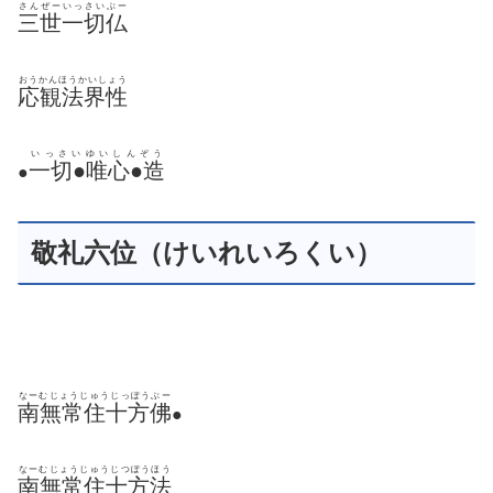
さんぜーいっさいぶー
三世一切仏
おうかんほうかいしょう
応観法界性
いっさいゆいしんぞう
一切●唯心●造
●
敬礼六位（けいれいろくい）
なーむじょうじゅうじっぽうぶー
南無常住十方佛
●
なーむじょうじゅうじつぽうほう
南無常住十方法