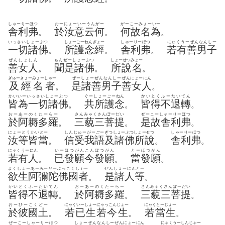
しゃーりーほつ
おーにょーいーうんがー
がーこーみょーいー
舎利弗
於汝意云何
何故名為
。
。
。
いっさいしょーぶつ
しょーごーねんぎょー
しゃーりーほつ
にゅくうーぜんなんしー
一切諸佛
所護念經
舎利弗
若有善男子
。
。
。
ぜんにょにん
もんぜーしょーぶつ
しょーせつみょー
善女人
聞是諸佛
所說名
。
。
。
ぎゅーきょーみょーしゃー
ぜーしょーぜんなんしー
ぜんにょーにん
及經名者
是諸善男子
善女人
。
。
かいいーいっさいしょーぶつ
ぐーしょーごーねん
かいとくふーたいてん
皆為一切諸佛
共所護念
皆得不退轉
。
。
。
おーあーのくたーらー
さんみゃくさんぼーだい
ぜーこーしゃーりーほつ
於阿耨多羅
三藐三菩提
是故舎利弗
。
。
。
にょーとうかいとー
しんじゅーがーごー
ぎつしょーぶつしょーせつ
しゃーりーほつ
汝等皆當
信受我語
及諸佛所說
舎利弗
。
。
。
にゃくうーにん
いーほつがん
こんぼつがん
とーほつがん
若有人
已發願
今發願
當發願
。
。
。
よくしょーあーみーだーぶっこくしゃー
ぜんしょーにんとー
欲生阿彌陀佛國者
是諸人等
。
。
かいとくふーたいてん
おーあーのくたーらー
さんみゃくさんぼーだい
皆得不退轉
於阿耨多羅
三藐三菩提
。
。
。
おーひーこくどー
にゃくいーしょーにゃっこんじょー
にゃくとーじょー
於彼國土
若已生若今生
若當生
。
。
。
ぜーこーしゃーりーほつ
しょーぜんなんしー
ぜんにょーにん
にゃくうーしんじゃー