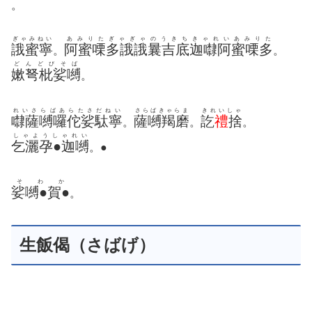
。
ぎゃみねい
あみりたぎゃぎゃのうきちきゃれいあみりた
誐蜜寧
阿蜜㗚多誐誐曩吉底迦㘑阿蜜㗚多
。
。
どんどびそば
嫰弩枇娑嚩
。
れいさらばあらたさだねい
さらばきゃらま
きれいしゃ
㘑薩嚩囉佗娑駄寧
薩嚩羯磨
訖
禮
捨
。
。
。
しゃようしゃれい
乞灑孕●迦嚩
。●
そわか
娑嚩●賀●
。
生飯偈（さばげ）