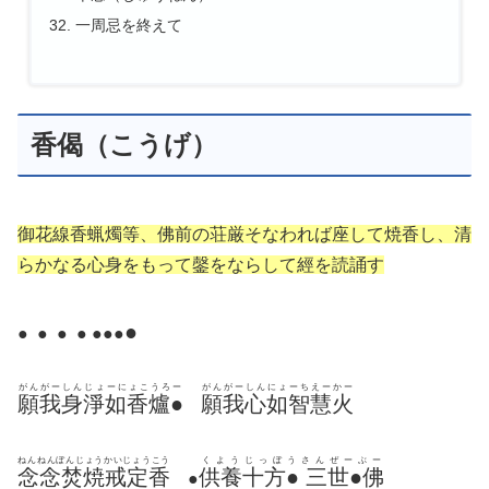
一周忌を終えて
香偈（こうげ）
御花線香蝋燭等、佛前の荘厳そなわれば座して焼香し、清
らかなる心身をもって鏧をならして經を読誦す
●
● ● ● ● ●●
●
がんがーしんじょーにょこうろー
がんがーしんにょーちえーかー
願我身淨如香爐●
願我心如智慧火
ねんねんぼんじょうかいじょうこう
くようじっぼうさんぜーぶー
念念焚焼戒定香
供養十方● 三世●佛
●