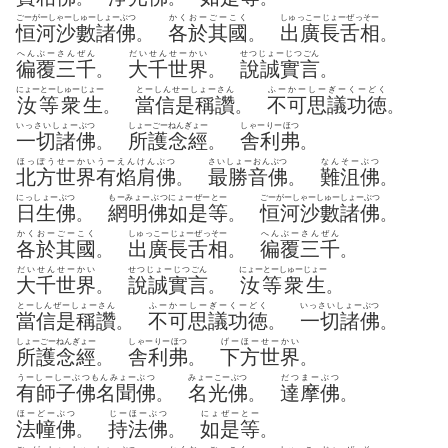
ごーがーしゃーしゅーしょーぶつ
かくおーごーこく
しゅっこーじょーぜっそー
恒河沙數諸佛
各於其國
出廣長舌相
。
。
。
へんぶーさんぜん
だいせんせーかい
せつじょーじつごん
徧覆三千
大千世界
說誠實言
。
。
。
にょーとーしゅーじょー
とーしんせーしょーさん
ふーかーしーぎーくーどく
汝等衆生
當信是稱讚
不可思議功徳
。
。
。
いっさいしょーぶつ
しょーごーねんぎょー
しゃーりーほつ
一切諸佛
所護念經
舎利弗
。
。
。
ほっぽうせーかいうーえんけんぶつ
さいしょーおんぶつ
なんそーぶつ
北方世界有焰肩佛
最勝音佛
難沮佛
。
。
。
にっしょーぶつ
もーみょーぶつにょーぜーとー
ごーがーしゃーしゅーしょーぶつ
日生佛
網明佛如是等
恒河沙數諸佛
。
。
。
かくおーごーこく
しゅっこーじょーぜっそー
へんぶーさんぜん
各於其國
出廣長舌相
徧覆三千
。
。
。
だいせんせーかい
せつじょーじつごん
にょーとーしゅーじょー
大千世界
說誠實言
汝等衆生
。
。
。
とーしんぜーしょーさん
ふーかーしーぎーくーどく
いっさいしょーぶつ
當信是稱讚
不可思議功徳
一切諸佛
。
。
。
しょーごーねんぎょー
しゃーりーほつ
げーほーせーかい
所護念經
舎利弗
下方世界
。
。
。
うーしーしーぶつもんみょーぶつ
みょーこーぶつ
だつまーぶつ
有師子佛名聞佛
名光佛
達摩佛
。
。
。
ほーどーぶつ
じーほーぶつ
にょぜーとー
法幢佛
持法佛
如是等
。
。
。