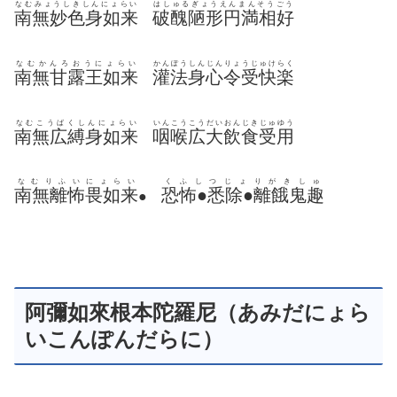
なむみょうしきしんにょらい
はしゅるぎょうえんまんそうごう
南無妙色身如来
破醜陋形円満相好
なむかんろおうにょらい
かんぽうしんじんりょうじゅけらく
南無甘露王如来
灌法身心令受快楽
なむこうばくしんにょらい
いんこうこうだいおんじきじゅゆう
南無広縛身如来
咽喉広大飲食受用
なむりふいにょらい
くふしつじょりがきしゅ
南無離怖畏如来
恐怖●悉除●離餓鬼趣
●
阿彌如來根本陀羅尼（あみだにょら
いこんぽんだらに）