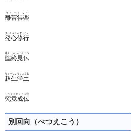
りくとくらく
離苦得楽
ほっしんしゅぎょうく
発心修行
りんじゅうけんぶつ
臨終見仏
ちょうしょうじょうど
超生浄土
くきょうじょうぶつ
究竟成仏
別回向（べつえこう）