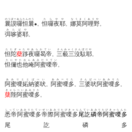
のうぼーあらたんのう
たらやや
なうまくありや
曩謨囉怛曩
怛囉夜耶
娜莫阿哩野
●。
。
。
みたばや
弭哆婆耶
。
たたぎゃたやあらかてい
さんみゃくさんぼだや
怛陀
蘗
跢夜囉曷帝
三藐三沒駄耶
。
。
たにやたおんあみだりてい
怛儞也他唵阿蜜㗚帝
。
あみりととばべい
あみーりた
さんばべいあみりた
阿蜜㗚妬納婆吠
阿蜜㗚多
三婆吠阿蜜㗚多
。
。
。
きゃらべいあみりた
蘖
陛阿蜜㗚多
。
しっていあみりたていぜいあみりたびきゃらんていあみりたびきゃらんた
悉帝阿蜜㗚多帝際阿蜜㗚多
尾訖磷帝阿蜜㗚多
尾訖磷多