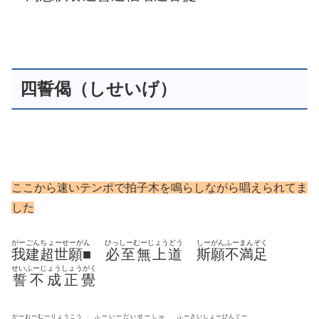
四誓偈（しせいげ）
ここから速いテンポで拍子木を鳴らしながら唱えられてま
した
がーごんちょーせーがん
ひっしーむーじょうどう
しーがんふーまんぞく
我建超世願■
必至無上道
斯願不満足
せいふーじょうしょうがく
誓不成正覺
がーおーむーりょうこう
ふーいーだいせーしゅ
ふーさいしょーびんぐー