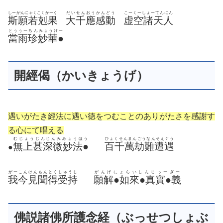
しーがんにゃくこくかーく
だいせんおうかんどう
こーくーしょーてんにん
斯願若剋果
大千應感動
虚空諸天人
とううーちんみょうけー
當雨珍妙華●
開經偈（かいきょうげ）
遇いがたき經法に遇い徳をつむことのありがたさを感謝す
る心にて唱える
むじょうじんじんみみょうほう
ひょくせんまんごうなんそえぐう
無上甚深微妙法●
百千萬劫難遭遇
●
がーこんけんもんとくじゅうじ
がんげにょらいしんじっーぎー
我今見聞得受持
願解●如來●真實●義
佛説諸佛所護念経（ぶっせつしょぶ