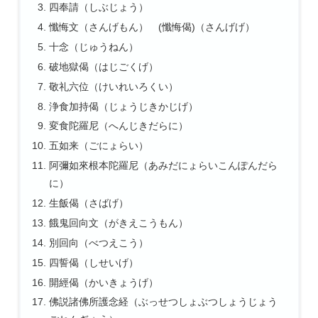
四奉請（しぶじょう）
懺悔文（さんげもん） (懺悔偈)（さんげげ）
十念（じゅうねん）
破地獄偈（はじごくげ）
敬礼六位（けいれいろくい）
浄食加持偈（じょうじきかじげ）
変食陀羅尼（へんじきだらに）
五如来（ごにょらい）
阿彌如來根本陀羅尼（あみだにょらいこんぽんだら
に）
生飯偈（さばげ）
餓鬼回向文（がきえこうもん）
別回向（べつえこう）
四誓偈（しせいげ）
開經偈（かいきょうげ）
佛説諸佛所護念経（ぶっせつしょぶつしょうじょう