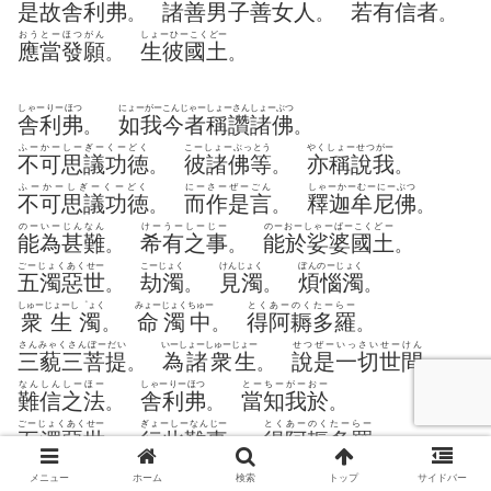
是故舎利弗
諸善男子
善女人
若有信者
。
。
。
おうとーほつがん
しょーひーこくどー
應當發願
生彼國土
。
。
しゃーりーほつ
にょーがーこんじゃー
しょーさんしょーぶつ
舎利弗
如我今者
稱讚諸佛
。
。
ふーかーしーぎーくーどく
こーしょーぶっとう
やくしょーせつがー
不可思議功徳
彼諸佛等
亦稱說我
。
。
。
ふーかーしぎーくーどく
にーさーぜーごん
しゃーかーむーにーぶつ
不可思議功徳
而作是言
釋迦牟尼佛
。
。
。
のーいーじんなん
けーうーしーじー
のーおーしゃーばーこくどー
能為甚難
希有之事
能於娑婆國土
。
。
。
ごーじょくあくせー
こーじょく
けんじょく
ぼんのーじょく
五濁惡世
劫濁
見濁
煩惱濁
。
。
。
。
しゅーじょーし゜ょく
みょーじょくちゅー
とくあーのくたーらー
衆生濁
命濁中
得阿耨多羅
。
。
。
さんみゃくさんぼーだい
いーしょーしゅーじょー
せつぜーいっさいせーけん
三藐三菩提
為諸衆生
說是一切世間
。
。
。
なんしんしーほー
しゃーりーほつ
とーちーがーおー
難信之法
舎利弗
當知我於
。
。
。
ごーじょくあくせー
ぎょーしーなんじー
とくあーのくたーらー
五濁惡世
行此難事
得阿耨多羅
。
。
。
さんみゃくさんぼーだい
いーいっさいせーけん
せっしーなんしんしーほー
三藐三菩提
為一切世間
說此難信之法
。
。
。
メニュー
ホーム
検索
トップ
サイドバー