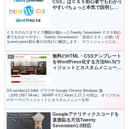
CSS」はＣＳＳ初心者でもわかり
やすい!ちょっと本気で説明して
みた。
ＣＳＳのカスタマイズ機能が備わったTwenty Seventeen ＣＳＳ初心
者でもわかりやすい、Twenty Seventeenの「追加ＣＳＳ」の使い方
をword press初心者の方向けに解説します。 ※ウィジェットにカス
タマイズしたい...
無料のHTML・CSSテンプレート
php
をWordPress化する方法No.5(ウ
ィジェットとカスタムメニューを
追加する)
OS:windws10 64bit ブラウザ:Google Chrome Windows 版
（10/8.1/8/7 64-bit） MAMP:4.0.1 Atom:1.27.2 今回は、オリジナル
のテーマにウィジェットとカスタムメニューを対...
Googleアナリティクスコードを
Twenty Seventeen
直接貼る方法Twenty
Seventeen1.0対応