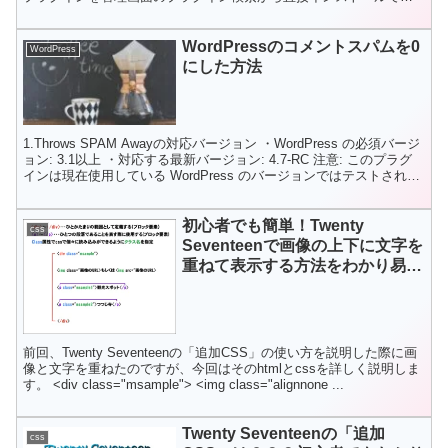
るものを抜粋しています。 プラグインは入れているだ...
WordPressのコメントスパムを0
WordPress
にした方法
1.Throws SPAM Awayの対応バージョン ・WordPress の必須バージ
ョン: 3.1以上 ・対応する最新バージョン: 4.7-RC 注意: このプラグ
インは現在使用している WordPress のバージョンではテストされ
て...
初心者でも簡単！Twenty
css
Seventeenで画像の上下に文字を
重ねて表示する方法をわかり易く
説明してみた。No.1
前回、Twenty Seventeenの「追加CSS」の使い方を説明した際に画
像と文字を重ねたのですが、今回はそのhtmlとcssを詳しく説明しま
す。 <div class="msample"> <img class="alignnone ...
Twenty Seventeenの「追加
css