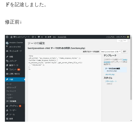
ド
を記途しました。
修正前↓