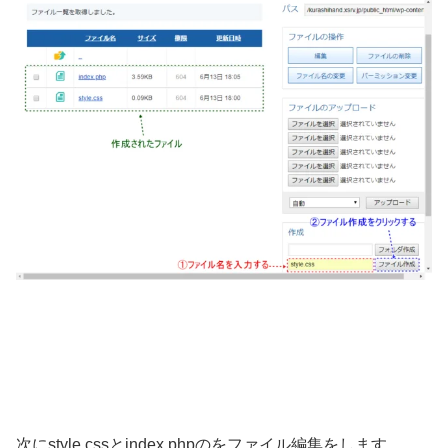
次にstyle.cssとindex.phpのをファイル編集をします。