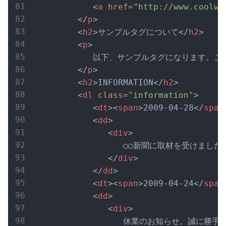
<
a
href
=
"http://www.coolwe
</
p
>
<
h2
>
サンプルタグについて
</
h2
>
<
p
>
            以下、サンプルタグになります。
</
p
>
<
h2
>
INFORMATION
</
h2
>
<
dl
class
=
"information"
>
<
dt
>
<
span
>
2009-04-28
</
span
<
dd
>
<
div
>
                  ○○新聞に取材を受けました
</
div
>
</
dd
>
<
dt
>
<
span
>
2009-04-24
</
span
<
dd
>
<
div
>
                  休業のお知らせ。誠