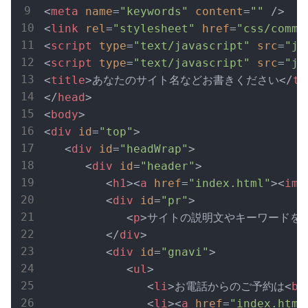
<
meta
name
=
"keywords"
content
=
""
 />
<
link
rel
=
"stylesheet"
href
=
"css/commo
<
script
type
=
"text/javascript"
src
=
"js
<
script
type
=
"text/javascript"
src
=
"js
<
title
>
あなたのサイト名などお書きください
</
ti
</
head
>
<
body
>
<
div
id
=
"top"
>
<
div
id
=
"headWrap"
>
<
div
id
=
"header"
>
<
h1
>
<
a
href
=
"index.html"
>
<
img
<
div
id
=
"pr"
>
<
p
>
サイトの説明文やキーワードを入
</
div
>
<
div
id
=
"gnavi"
>
<
ul
>
<
li
>
お電話からのご予約は
<
br
<
li
>
<
a
href
=
"index.html