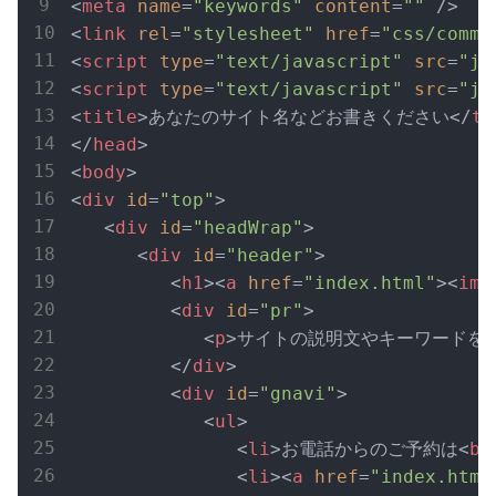
<
meta
name
=
"keywords"
content
=
""
 />
<
link
rel
=
"stylesheet"
href
=
"css/commo
<
script
type
=
"text/javascript"
src
=
"js
<
script
type
=
"text/javascript"
src
=
"js
<
title
>
あなたのサイト名などお書きください
</
ti
</
head
>
<
body
>
<
div
id
=
"top"
>
<
div
id
=
"headWrap"
>
<
div
id
=
"header"
>
<
h1
>
<
a
href
=
"index.html"
>
<
img
<
div
id
=
"pr"
>
<
p
>
サイトの説明文やキーワードを入
</
div
>
<
div
id
=
"gnavi"
>
<
ul
>
<
li
>
お電話からのご予約は
<
br
<
li
>
<
a
href
=
"index.html