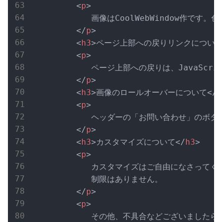
<
p
>
            画像はCoolWebWindow作
</
p
>
<
h3
>
ページ上部への戻りリンクについ
<
p
>
            ページ上部への戻りは、Java
</
p
>
<
h3
>
画像のロールオーバーについて
</
h
<
p
>
            ヘッダーの「お問い合わせ」の
</
p
>
<
h3
>
カスタマイズについて
</
h3
>
<
p
>
            カスタマイズはご自由になさって
            制限はありません。

</
p
>
<
p
>
            その他、不具合などございましたら