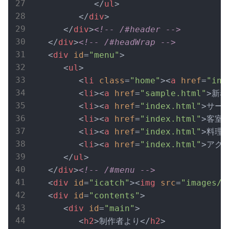
</
ul
>
</
div
>
</
div
>
<!-- /#header -->
</
div
>
<!-- /#headWrap -->
<
div
id
=
"menu"
>
<
ul
>
<
li
class
=
"home"
>
<
a
href
=
"ind
<
li
>
<
a
href
=
"sample.html"
>
新着
<
li
>
<
a
href
=
"index.html"
>
サー
<
li
>
<
a
href
=
"index.html"
>
客室
<
li
>
<
a
href
=
"index.html"
>
料理
<
<
li
>
<
a
href
=
"index.html"
>
アク
</
ul
>
</
div
>
<!-- /#menu -->
<
div
id
=
"icatch"
>
<
img
src
=
"images/i
<
div
id
=
"contents"
>
<
div
id
=
"main"
>
<
h2
>
制作者より
</
h2
>