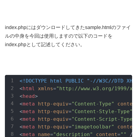
index.phpにはダウンロードしてきたsample.htmlのファイ
ルの中身を今回は使用しますので以下のコードを
index.phpとして記述してください。
<!DOCTYPE html PUBLIC "-//W3C//DTD XHT
<
html
xmlns
=
"http://www.w3.org/1999/xh
<
head
>
<
meta
http-equiv
=
"Content-Type"
conten
<
meta
http-equiv
=
"Content-Style-Type"
<
meta
http-equiv
=
"Content-Script-Type"
<
meta
http-equiv
=
"imagetoolbar"
conten
<
meta
name
=
"description"
content
=
""
 />