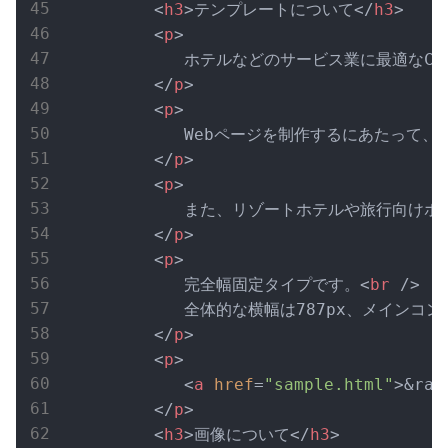
<
h3
>
テンプレートについて
</
h3
>
<
p
>
            ホテルなどのサービス業に最適なC
</
p
>
<
p
>
            Webページを制作するにあ
</
p
>
<
p
>
            また、リゾートホテルや旅行向
</
p
>
<
p
>
            完全幅固定タイプです。
<
br
 />
            全体的な横幅は787px、メ
</
p
>
<
p
>
<
a
href
=
"sample.html"
>
&ra
</
p
>
<
h3
>
画像について
</
h3
>