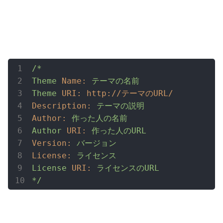
/*
Theme
Name:
テーマの名前
Theme
URI:
http://テーマのURL/
Description:
テーマの説明
Author:
作った人の名前
Author
URI:
作った人のURL
Version:
バージョン
License:
ライセンス
License
URI:
ライセンスのURL
*/