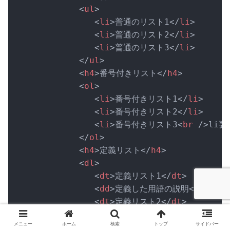
<
ul
>
<
li
>
普通のリスト1
</
li
>
<
li
>
普通のリスト2
</
li
>
<
li
>
普通のリスト3
</
li
>
</
ul
>
<
h4
>
番号付きリスト
</
h4
>
<
ol
>
<
li
>
番号付きリスト1
</
li
>
<
li
>
番号付きリスト2
</
li
>
<
li
>
番号付きリスト3
<
br
 />
li
</
ol
>
<
h4
>
定義リスト
</
h4
>
<
dl
>
<
dt
>
定義リスト1
</
dt
>
<
dd
>
定義した用語の説明
</
dd
>
<
dt
>
定義リスト2
</
dt
>
<
dd
>
定義した用語の説明
</
dd
>
メニュー
ホーム
検索
トップ
サイドバー
<
dt
>
定義リスト3
</
dt
>