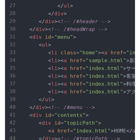
</
ul
>
</
div
>
</
div
>
<!-- /#header -->
</
div
>
<!-- /#headWrap -->
<
div
id
=
"menu"
>
<
ul
>
<
li
class
=
"home"
>
<
a
href
=
"ind
<
li
>
<
a
href
=
"sample.html"
>
新着
<
li
>
<
a
href
=
"index.html"
>
サー
<
li
>
<
a
href
=
"index.html"
>
客室
<
li
>
<
a
href
=
"index.html"
>
料理
<
<
li
>
<
a
href
=
"index.html"
>
アク
</
ul
>
</
div
>
<!-- /#menu -->
<
div
id
=
"contents"
>
<
div
id
=
"topicPath"
>
<
a
href
=
"index.html"
>
HOME
</
a
>
</
div
>
<!-- /#topicPath -->