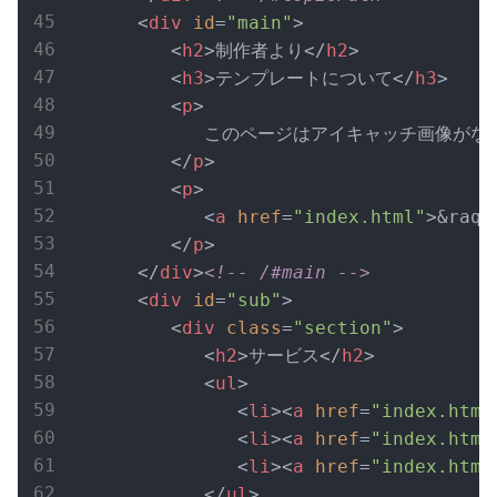
<
div
id
=
"main"
>
<
h2
>
制作者より
</
h2
>
<
h3
>
テンプレートについて
</
h3
>
<
p
>
            このページはアイキャッチ画像が
</
p
>
<
p
>
<
a
href
=
"index.html"
>
&ra
</
p
>
</
div
>
<!-- /#main -->
<
div
id
=
"sub"
>
<
div
class
=
"section"
>
<
h2
>
サービス
</
h2
>
<
ul
>
<
li
>
<
a
href
=
"index.html
<
li
>
<
a
href
=
"index.html
<
li
>
<
a
href
=
"index.html
</
ul
>