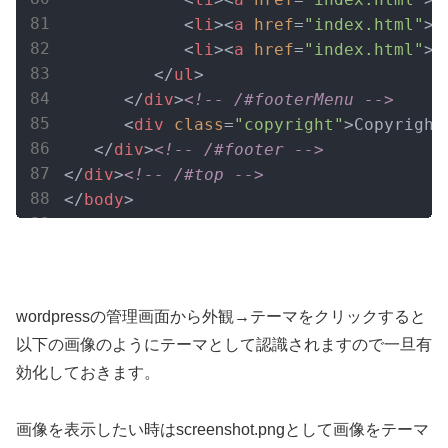
<
li
>
<
a
href
=
"index.html"
>
<
li
>
<
a
href
=
"index.html"
>
</
ul
>
</
div
>
<!-- /#footerMenu -->
<
div
class
=
"copyright"
>
Copyright
</
div
>
<!-- /#footer -->
</
div
>
<!-- /#top -->
</
body
>
wordpressの管理画面から外観→テーマをクリックすると
以下の画像のようにテーマとして認識されますので一旦有
効化しておきます。
画像を表示したい時はscreenshot.pngとして画像をテーマ