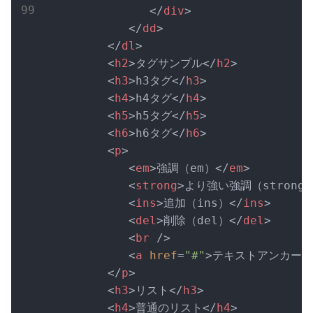
</
div
>
</
dd
>
</
dl
>
<
h2
>
タグサンプル
</
h2
>
<
h3
>
h3タグ
</
h3
>
<
h4
>
h4タグ
</
h4
>
<
h5
>
h5タグ
</
h5
>
<
h6
>
h6タグ
</
h6
>
<
p
>
<
em
>
強調（em）
</
em
>
<
strong
>
より強い強調（strong
<
ins
>
追加（ins）
</
ins
>
<
del
>
削除（del）
</
del
>
<
br
 />
<
a
href
=
"#"
>
テキストアンカー
<
</
p
>
<
h3
>
リスト
</
h3
>
<
h4
>
普通のリスト
</
h4
>