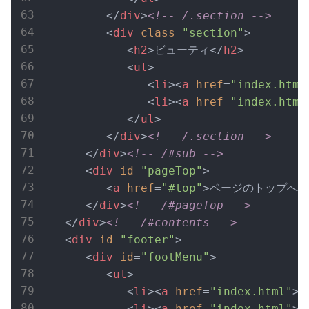
</
div
>
<!-- /.section -->
<
div
class
=
"section"
>
<
h2
>
ビューティ
</
h2
>
<
ul
>
<
li
>
<
a
href
=
"index.html
<
li
>
<
a
href
=
"index.html
</
ul
>
</
div
>
<!-- /.section -->
</
div
>
<!-- /#sub -->
<
div
id
=
"pageTop"
>
<
a
href
=
"#top"
>
ページのトップへ戻
</
div
>
<!-- /#pageTop -->
</
div
>
<!-- /#contents -->
<
div
id
=
"footer"
>
<
div
id
=
"footMenu"
>
<
ul
>
<
li
>
<
a
href
=
"index.html"
>
<
li
>
<
a
href
=
"index.html"
>