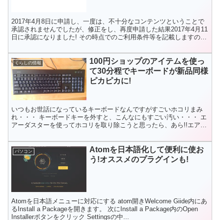
2017年4月8日に申請し、一度は、不十分なコンテンツということで
承認されませんでしたが、修正をし、再度申請した結果2017年4月11
日に承認になりました! その時点でのご利用条件等を記載しますの
で、これからAdSenseに申し込みをしよう...
100円ショップのアイテムを使っ
くらしの情報
て30分程でキーボードが新品同様
ピカピカに!
いつもお世話になっているキーボードなんですがすごいホコリまみ
れ・・・ キーボードキーを外すと、こんなにもすごい汚い・・・ エ
アーダスターを使ってホコリを取り除こうと思ったら、あら!!エアー
が出てこない・・・ そこで、思いついたのが以前100...
Atomを日本語化して便利に使お
パソコン
う!オススメのプラグインも!
Atomを日本語メニューに対応にする atom開きWelcome Giide内にあ
るInstall a Packageを開きます。 次にInstall a Package内のOpen
Installerボタンをクリック Settingsの中...