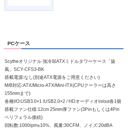
PCケース
Scytheオリジナル 強冷却ATXミドルタワーケース「旋
風」SCY-CFS3-BK
搭載電源:なし(別途ATX電源をご用意ください)
M/B対応:ATX/Micro-ATX/Mini-ITX(CPUクーラーは高さ
155mmまで)
各種I/O:USB3.0×1 /USB2.0×2 / HDオーディオin/out各1個
搭載ファン仕様:12cm 25mm厚ファン(3Pinもしくは4Pin
ペリフェラル接続)
回転数:1000rpm±10%、風量:30CFM、ノイズ:20dBA