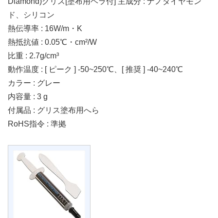
Diamond)グリス[塗布用ヘラ付] 主成分 : ナノダイヤモン
ド、シリコン
熱伝導率 : 16W/m・K
熱抵抗値 : 0.05℃・cm²/W
比重 : 2.7g/cm³
動作温度 : [ ピーク ] -50~250℃、[ 推奨 ] -40~240℃
カラー : グレー
内容量 : 3 g
付属品 : グリス塗布用へら
RoHS指令 : 準拠