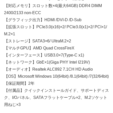
【対応メモリ】スロット数×4(最大64GB) DDR4 DIMM
2400/2133 non-ECC
【グラフィック出力】HDMI /DVI-D /D-Sub
【拡張スロット】PCIe3.0(x16)×2/ PCIe3.0(x1)×2/ PCI×1/
M.2×1
【ストレージ】SATA3×6/ UltraM.2×2
【マルチGPU】AMD Quad CrossFireX
【インターフェース】USB3.0×7(Type-C x1)
【ネットワーク】GbE×1(Giga PHY Intel I219V)
【オーディオ】Realtek ALC892 7.1CH HD Audio
【OS】Microsoft Windows 10(64bit) /8.1(64bit) /7(32/64bit)
【保証期間】2年
【付属品】クイックインストールガイド、サポートディス
ク、I/Oパネル、SATAフラットケーブル×2、M.2ソケット
用ねじ×3