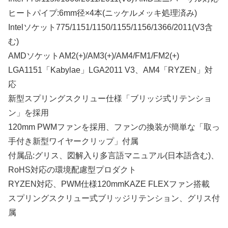
ヒートパイプ:6mm径×4本(ニッケルメッキ処理済み)
Intelソケット775/1151/1150/1155/1156/1366/2011(V3含
む)
AMDソケットAM2(+)/AM3(+)/AM4/FM1/FM2(+)
LGA1151「Kabylae」LGA2011 V3、AM4「RYZEN」対
応
新型スプリングスクリュー仕様「ブリッジ式リテンショ
ン」を採用
120mm PWMファンを採用、ファンの換装が簡単な「取っ
手付き新型ワイヤークリップ」付属
付属品:グリス、図解入り多言語マニュアル(日本語含む)、
RoHS対応の環境配慮型プロダクト
RYZEN対応、PWM仕様120mmKAZE FLEXファン搭載
スプリングスクリュー式ブリッジリテンション、グリス付
属