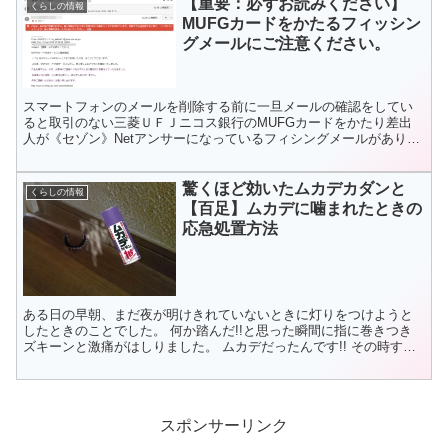
【重要：必ずお読みください】
くらしの情報
MUFGカードをかたるフィッシン
グメールにご注意ください。
スマートフォンのメールを削除する前に一旦メールの確認をしてい
ると取引のない三菱ＵＦＪニコス銀行のMUFGカードをかたり差出
人が《セゾン》Netアンサーになっているフィシングメールがありま
したので内容を記載しておきます。 2018.5.15に...
驚くほど効いたムカデカダンと
くらしの情報
【百足】ムカデに噛まれたときの
応急処置方法
ある日の早朝、まだ夜が明けきれていないときに灯りをつけようと
したときのことでした。 何か踏んだ!!と思った瞬間に指に巻きつき
ズキーンと激痛がはしりました。 ムカデだったんです!! その時す
ぐ、毒を洗い流さないと・・・と思い浴室のシャワーで洗...
スポンサーリンク