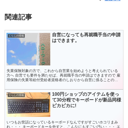
関連記事
自営になっても再就職手当の申請
くらしの情報
はできます。
失業保険対象の方で、これから自営業を始めようと考えられている
方へ 自営でも要件を満たせば、再就職手当の申請はできますので 雇
用保険の失業等給付受給者資格者のしおりから自営に係ることのみ
を抜粋しました。 ※このしおりは平成30年度にハローワー...
100円ショップのアイテムを使っ
くらしの情報
て30分程でキーボードが新品同様
ピカピカに!
いつもお世話になっているキーボードなんですがすごいホコリまみ
れ・・・ キーボードキーを外すと、こんなにもすごい汚い・・・ エ