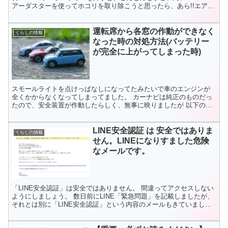
アーダスターを使ってホコリを取り除こうと思ったら、あら!!エアー
が出てこない・・・ そこで、思いついたのが以前100...
運転席から各窓の作動ができなく
くらしの情報
なった時の対処方法(バッテリー
が完全に上がってしまった時)
スモールライトを点けっぱなしになってたみたいで車のエンジンが
全くかからなくなってしまってました。 カーナビは純正のものだっ
たので、安全装置が作動したらしく、無事に映りましたが 以下のよ
うな不具合が起きました。 ・各座席から開けるとAUTOで...
LINE安全認証 は 安全ではありま
くらしの情報
せん。LINEになりすました危険
なメールです。
「LINE安全認証」は安全ではありません。 間違ってアクセスしない
ようにしましょう。 数日前にLINE「緊急問題」を記載しましたが、
それとは別に「LINE安全認証」という内容のメールもきていました
ので、記載しておきます。 2018.7.5 ...