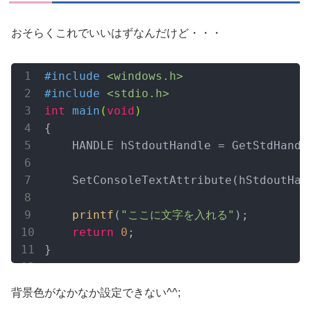
おそらくこれでいいはずなんだけど・・・
#
include
<windows.h>
#
include
<stdio.h> 
int
main
(
void
)
{

    HANDLE hStdoutHandle = GetStdHandle
    SetConsoleTextAttribute(hStdoutHand
printf
(
"ここに文字を入れる"
);

return
0
;

}
背景色がなかなか設定できない^^;