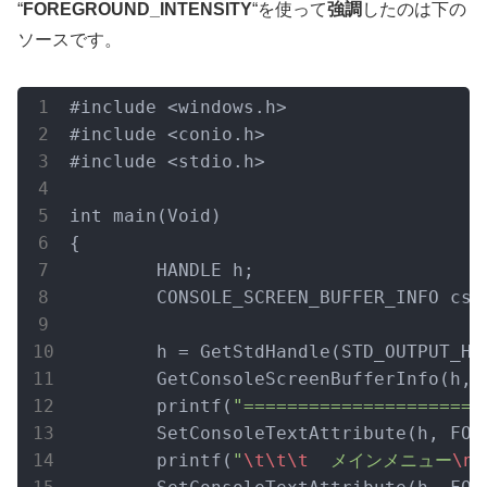
“
FOREGROUND_INTENSITY
“を使って
強調
したのは下の
ソースです。
#include <windows.h>

#include <conio.h>

#include <stdio.h>

int main(Void)

{

	HANDLE h;

	CONSOLE_SCREEN_BUFFER_INFO csbi;

	h = GetStdHandle(STD_OUTPUT_HA
	GetConsoleScreenBufferInfo(h, 
	printf(
"======================
	SetConsoleTextAttribute(h, FO
	printf(
"
\t
\t
\t
  メインメニュー
\n
\