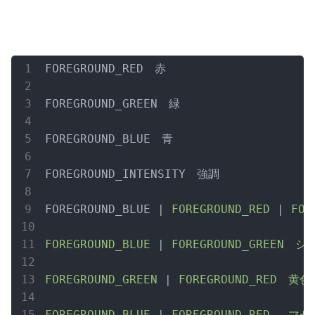
FOREGROUND_RED　赤

FOREGROUND_GREEN　緑

FOREGROUND_BLUE　青

FOREGROUND_INTENSITY　強調

FOREGROUND_BLUE |
 FOREGROUND_RED 
|
 FOR
FOREGROUND_BLUE 
|
 FOREGROUND_GREEN　シア
FOREGROUND_GREEN 
|
 FOREGROUND_RED　黄色

FOREGROUND_BLUE 
|
 FOREGROUND_RED 　マ