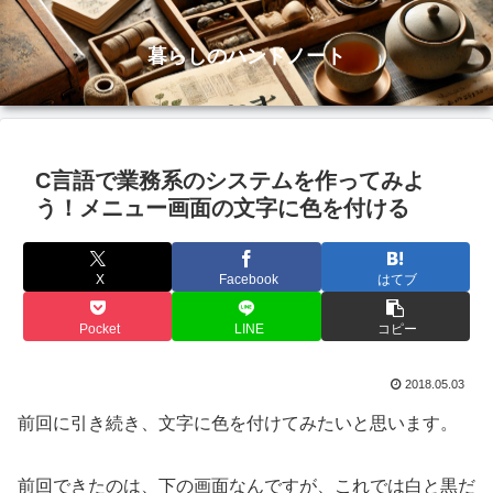
暮らしのハンドノート
C言語で業務系のシステムを作ってみよ
う！メニュー画面の文字に色を付ける
X
Facebook
はてブ
Pocket
LINE
コピー
2018.05.03
前回に引き続き、文字に色を付けてみたいと思います。
前回できたのは、下の画面なんですが、これでは白と黒だ