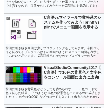
そうな勢いなので、どこにも行かず・・仕事？今は・・・プーさん
です(笑) なので、以前からしてみたかったC言語のお勉強してます!!
C言語に関しては、土素人で只今、学びの最中の備忘録...
C言語vsマイツールで業務系のシ
C
ステムを作ってみよう! printf vs
plintでメニュー画面を表示する
前回に引き続き今回は少しプログラミングをしてみます。今回作ろ
うと試みてるプログラムは下の動画のようにメニュー画面を表示し
てみたいと思います。 C言語超初心者なのでプログラマーの方から
の色々なご指摘があると嬉しいです。 使用しているOS:Wi...
VisualStudioCommunity2017【
C
C言語】で16色の背景色と文字色
をコンソール画面に出力に成功!
前回に引き続き背景色がどうしても諦められず・・・ 色コードで
色々試した結果、 下のような16色の背景色を出力するのに成功しま
した！ この色は0x0001 などのコードを入力して出力された色から逆
にhtmlの色コードのcolor名に当てはめた...