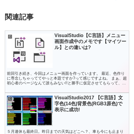
関連記事
VisualStudio【C言語】メニュー
C
画面作成中のメモです【マイツー
ル】との違いは?
前回引き続き、今回はメニュー画面を作っています。 最近、色作り
に専念しちゃっててやっと本題ですか?って感じですよね。 まぁ、超
初心者のページなんて誰もみない!!と勝手に仮定させてもらって、
超メモ書きになっているのですが・・ こんなふうにし...
VisualStudio2017 【C言語】文
C
字色(14色)背景色(RGB3原色)で
表示に成功!
５月連休も最終日。昨日までの天気はどこへ？、車も今にも止まり