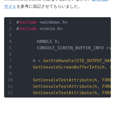
サイト
を参考に追記させてもらいました。
#
include
 <windows.h>

#
include
 <conio.h>

　　	HANDLE h;

　　　	CONSOLE_SCREEN_BUFFER_INFO csbi;

　　　　h = 
GetStdHandle(STD_OUTPUT_HAND
GetConsoleScreenBufferInfo(
h
, &
c
SetConsoleTextAttribute(
h
, FOREG
SetConsoleTextAttribute(
h
, FOREG
SetConsoleTextAttribute(
h
, FOREG