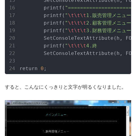
	SetConsoleTextAttribute(h, FO
	printf(
"======================
	printf(
"
\t
\t
\t
1.販売管理メニュー
\
	printf(
"
\t
\t
\t
2.顧客管理メニュー
\
	printf(
"
\t
\t
\t
3.財務管理メニュー
\
	SetConsoleTextAttribute(h, FO
	printf(
"
\t
\t
\t
4.終            
	SetConsoleTextAttribute(h, FO
return 
0
;
すると、こんなにくっきりと文字が明るくなりました。