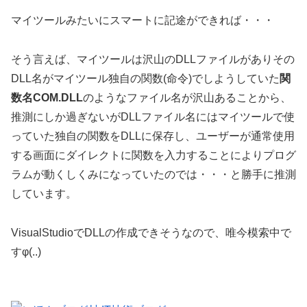
マイツールみたいにスマートに記途ができれば・・・
そう言えば、マイツールは沢山のDLLファイルがありその
DLL名がマイツール独自の関数(命令)でしようしていた
関
数名COM.DLL
のようなファイル名が沢山あることから、
推測にしか過ぎないがDLLファイル名にはマイツールで使
っていた独自の関数をDLLに保存し、ユーザーが通常使用
する画面にダイレクトに関数を入力することによりプログ
ラムが動くしくみになっていたのでは・・・と勝手に推測
しています。
VisualStudioでDLLの作成できそうなので、唯今模索中で
すφ(..)