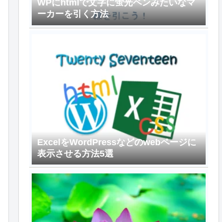
WPにhtmlで文字に蛍光ペンみたいなマ
ーカーを引く方法
ExcelをWordPressなどのwebページに
表示させる方法5選