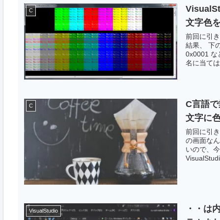
Visua
C
文字色を
前回に引き
結果、 下
0x0001
名に当てはめ
C言語
C
文字に
前回に引き
の画面なん
いので、今
VisualSt
・・は
VisualStudio