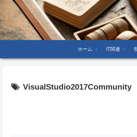
ホーム
IT関連
VisualStudio2017Community