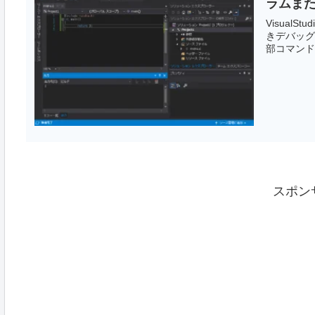
ラムま
VisualS
きデバッグする
部コマンド
スポン