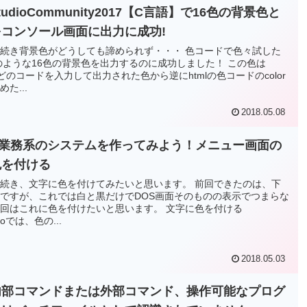
lStudioCommunity2017【C言語】で16色の背景色と
コンソール画面に出力に成功!
続き背景色がどうしても諦められず・・・ 色コードで色々試した
のような16色の背景色を出力するのに成功しました！ この色は
 などのコードを入力して出力された色から逆にhtmlの色コードのcolor
た...
2018.05.08
で業務系のシステムを作ってみよう！メニュー画面の
色を付ける
続き、文字に色を付けてみたいと思います。 前回できたのは、下
ですが、これでは白と黒だけでDOS画面そのものの表示でつまらな
回はこれに色を付けたいと思います。 文字に色を付ける
udioでは、色の...
2018.05.03
内部コマンドまたは外部コマンド、操作可能なプログ