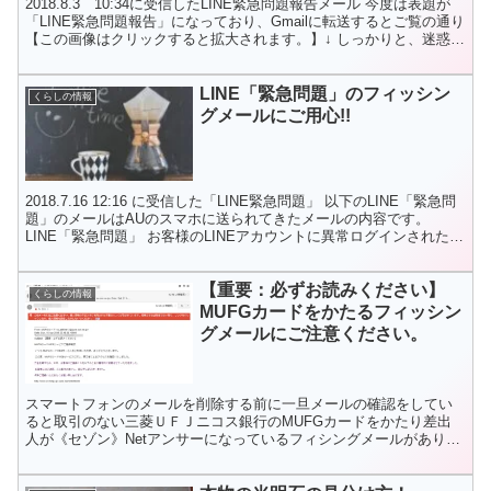
2018.8.3 10:34に受信したLINE緊急問題報告メール 今度は表題が
「LINE緊急問題報告」になっており、Gmailに転送するとご覧の通り
【この画像はクリックすると拡大されます。】↓ しっかりと、迷惑メ
ールに振り分けられ警告もでで...
LINE「緊急問題」のフィッシン
くらしの情報
グメールにご用心!!
2018.7.16 12:16 に受信した「LINE緊急問題」 以下のLINE「緊急問
題」のメールはAUのスマホに送られてきたメールの内容です。
LINE「緊急問題」 お客様のLINEアカウントに異常ログインされたこ
とがありました。 お客様...
【重要：必ずお読みください】
くらしの情報
MUFGカードをかたるフィッシン
グメールにご注意ください。
スマートフォンのメールを削除する前に一旦メールの確認をしてい
ると取引のない三菱ＵＦＪニコス銀行のMUFGカードをかたり差出
人が《セゾン》Netアンサーになっているフィシングメールがありま
したので内容を記載しておきます。 2018.5.15に...