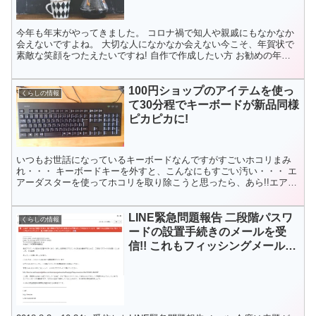
今年も年末がやってきました。 コロナ禍で知人や親戚にもなかなか
会えないですよね。 大切な人になかなか会えない今こそ、年賀状で
素敵な笑顔をつたえたいですね! 自作で作成したい方 お勧めの年賀
状印刷ソフト 写真やイラストを選ぶだけなので時間がな...
100円ショップのアイテムを使っ
くらしの情報
て30分程でキーボードが新品同様
ピカピカに!
いつもお世話になっているキーボードなんですがすごいホコリまみ
れ・・・ キーボードキーを外すと、こんなにもすごい汚い・・・ エ
アーダスターを使ってホコリを取り除こうと思ったら、あら!!エアー
が出てこない・・・ そこで、思いついたのが以前100...
LINE緊急問題報告 二段階パスワ
くらしの情報
ードの設置手続きのメールを受
信!! これもフィッシングメールな
ので絶対リンクに触れないように
しましょう!!