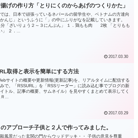
唐揚げの作り方「とりにくのからあげのつくりかた」
では、日本で頑張っているネパールの留学生や、ベトナムの方達向
かんじ」というふうに「」の中にふりがなを記載していきます。
人分「ざいりょう２～３にんぶん」 １．鶏もも肉 2枚 「とりもも
」 ２．...
2017.03.30
URL取得と表示を簡単にする方法
 Webサイトの概要や更新情報(更新記事)を、リアルタイムに配信する
みで。「RSSURL」を「RSSリーダー」に読み込む事でブログの新
イトル、記事の概要、サムネイル）を見やすくまとめて表示してく
Ｒ...
2017.03.29
りのアプローチ子供と２人で作ってみました。
殺風景だった玄関の門からウッドデッキ・・ 子供の意見を尊重