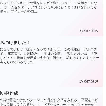
らウッドデッキまでの道をレンガで造ることに・・ 当初はこんな
。 ホームセンターナフコにレンガを見に行くとよさげなレンガが
購入。 マイカーが軽自...
2017.03.27
春みつけました！
になって少しずつ暖かくなってきました。 この植物は、ツルニチ
て、 花言葉は「幼馴染み」「生涯の友情」「楽しき思い出」「優
など・・・繁殖力が旺盛で丈夫な性質から、親しみやすさをイメー
考えられているそうで...
2017.03.25
で囲い枠作成
の枠で影をつけたパターン この部分に文字を入れる。 下記をコピ
使ってください。 ↓ ↓ <div style="padding: 10px; margin: