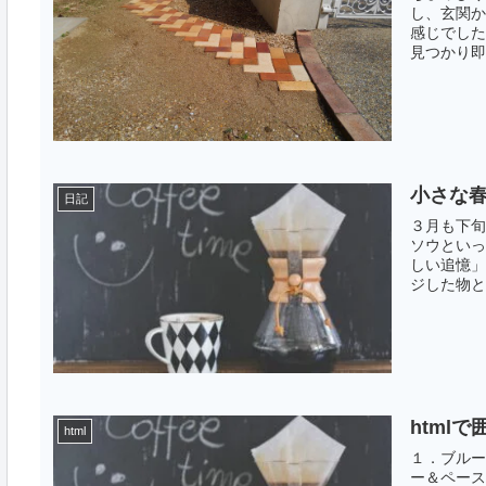
し、玄関か
感じでした
見つかり即
小さな
日記
３月も下旬
ソウといっ
しい追憶」
ジした物と
html
html
１．ブルー
ー＆ペーストして