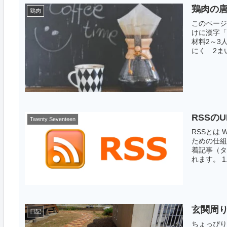
鶏肉の
鶏肉
このページ
けに漢字「
材料2～3
にく 2まい
RSSの
Twenty Seventeen
RSSとは
ための仕組
着記事（タ
れます。 1.
玄関周
日記
ちょっぴり