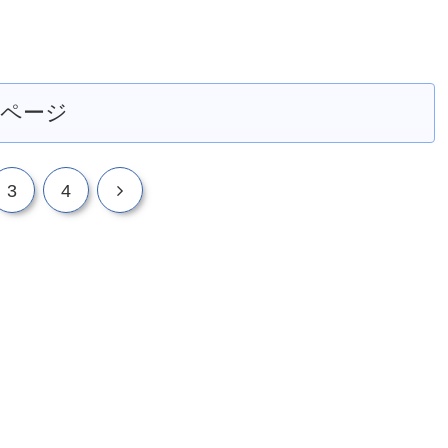
のページ
次
3
4
へ