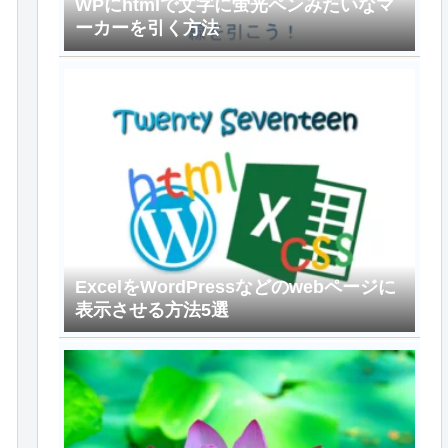
WPにhtmlで文字に蛍光ペンみたいなマ
ーカーを引く方法
ExcelをWordPressなどのwebページに
表示させる方法5選