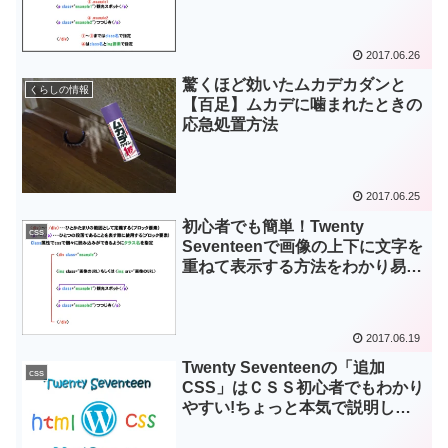
説明してみた。No.2
2017.06.26
驚くほど効いたムカデカダンと
くらしの情報
【百足】ムカデに噛まれたときの
応急処置方法
2017.06.25
初心者でも簡単！Twenty
css
Seventeenで画像の上下に文字を
重ねて表示する方法をわかり易く
説明してみた。No.1
2017.06.19
Twenty Seventeenの「追加
css
CSS」はＣＳＳ初心者でもわかり
やすい!ちょっと本気で説明して
みた。