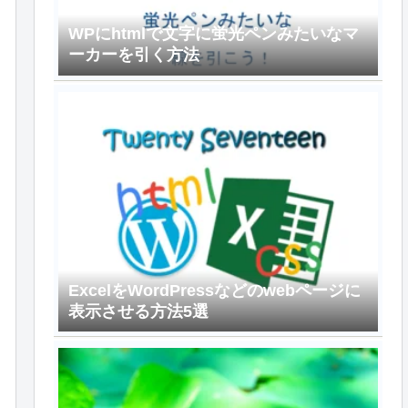
WPにhtmlで文字に蛍光ペンみたいなマ
ーカーを引く方法
ExcelをWordPressなどのwebページに
表示させる方法5選