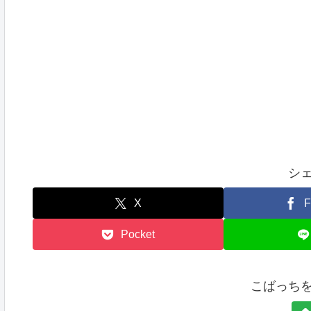
シ
X
F
Pocket
こばっち