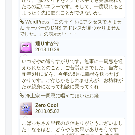
座り、他のサイトをアクセス中でも突然現れる
たちの悪いエラーです。そして、一度現れると
まったく先に進むことができないか...
WordPress「このサイトにアクセスできませ
ん サーバーの DNS アドレスが見つかりません
でした。」の表示が・・・
通りすがり
2018.10.29
いつぞやの通りすがりです。無事に一周忌を迎
えられたとのこと、ご苦労さまでした。当方も
昨年5月に父を、今年の8月に義母を送ったば
かりです。ご存じかもしれませんが、お坊様が
たが親身になって相談に乗ってくれ...
浄土宗 一周忌に唱えて頂いたお経
Zero Cool
2018.05.02
こばっちさん早速の返信ありがとうございまし
た！なるほど、どうやら効果がありそうです