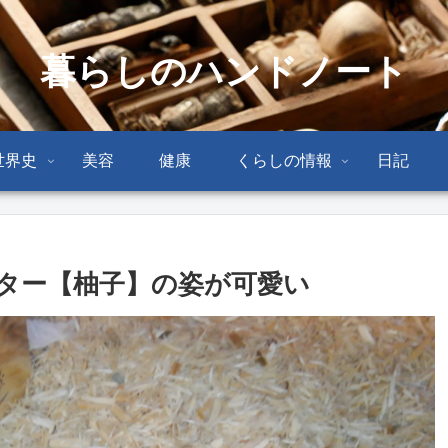
暮らしのハンドノート
世界史
美容
健康
くらしの情報
日記
ター【柚子】の姿が可愛い