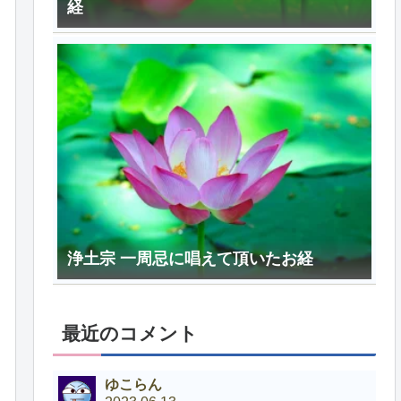
経
浄土宗 一周忌に唱えて頂いたお経
最近のコメント
ゆこらん