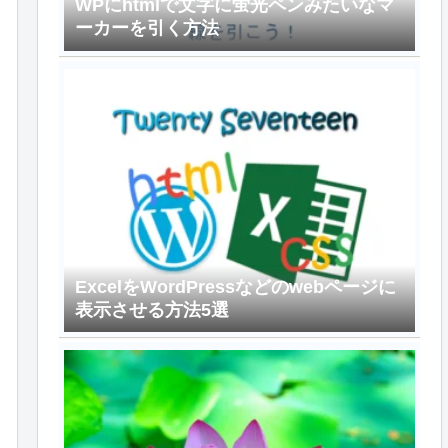
WPにhtmlで文字に蛍光ペンみたいなマ
ーカーを引く方法
ExcelをWordPressなどのwebページに
表示させる方法5選