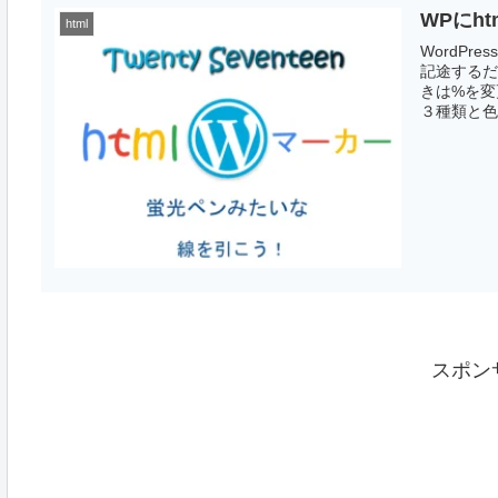
WPにh
html
WordP
記途するだ
きは%を変
３種類と色は
スポン